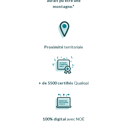
aurait pu être une
montagne."
Proximité
territoriale
+ de 5500 certifiés
Qualiopi
100% digital
avec NOÉ