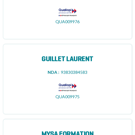
QUA009976
GUILLET LAURENT
NDA :
93830384583
QUA009975
MYSA FORMATION