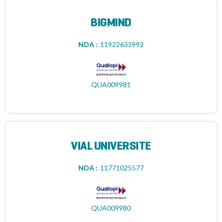
BIGMIND
NDA :
11922633992
QUA009981
VIAL UNIVERSITE
NDA :
11771025577
QUA009980