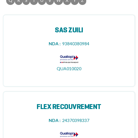
Q
R
S
T
U
V
W
X
Y
Z
SAS ZUILI
NDA :
93840380984
QUA010020
FLEX RECOUVREMENT
NDA :
24370398337