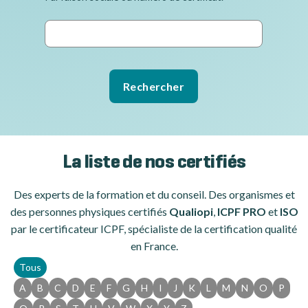
La liste de nos certifiés
Des experts de la formation et du conseil. Des organismes et
des personnes physiques certifiés
Qualiopi
,
ICPF PRO
et
ISO
par le certificateur ICPF, spécialiste de la certification qualité
en France.
Tous
A
B
C
D
E
F
G
H
I
J
K
L
M
N
O
P