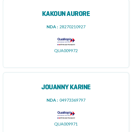
KAKOUN AURORE
NDA :
28270210927
QUA009972
JOUANNY KARINE
NDA :
04973369797
QUA009971