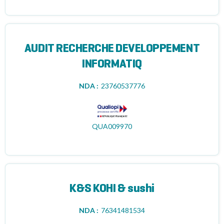
AUDIT RECHERCHE DEVELOPPEMENT
INFORMATIQ
NDA :
23760537776
QUA009970
K&S KOHI & sushi
NDA :
76341481534