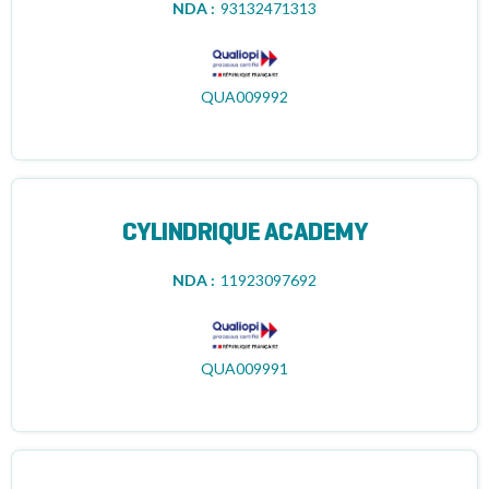
NDA :
93132471313
QUA009992
CYLINDRIQUE ACADEMY
NDA :
11923097692
QUA009991