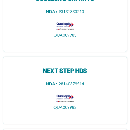
NDA :
93131333213
QUA009983
NEXT STEP HDS
NDA :
28140379514
QUA009982