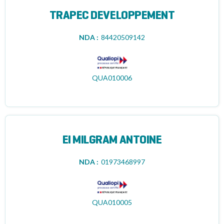
TRAPEC DEVELOPPEMENT
NDA :
84420509142
QUA010006
EI MILGRAM ANTOINE
NDA :
01973468997
QUA010005