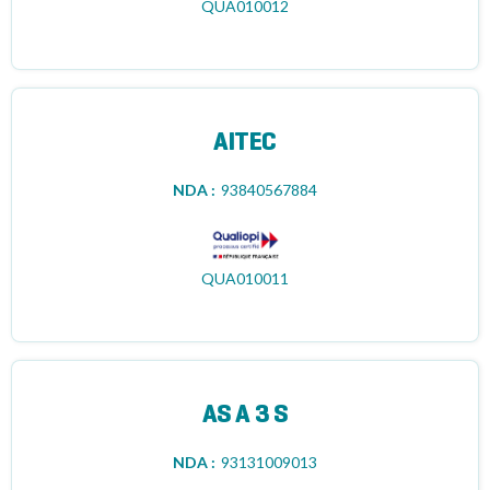
QUA010012
AITEC
NDA :
93840567884
QUA010011
AS A 3 S
NDA :
93131009013