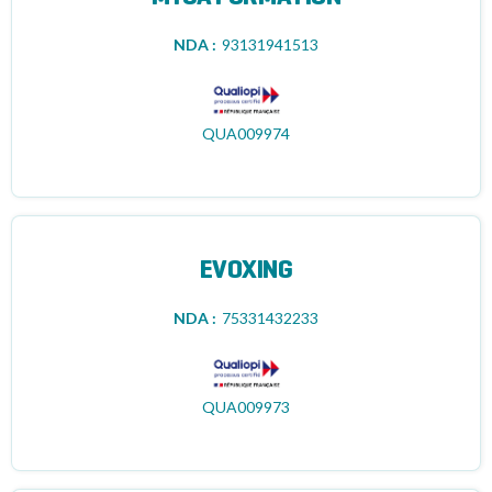
NDA :
93131941513
QUA009974
EVOXING
NDA :
75331432233
QUA009973