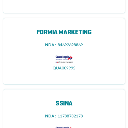
FORMIA MARKETING
NDA :
84692698869
QUA009995
SSINA
NDA :
11788782178