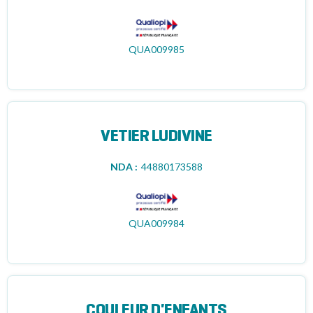
QUA009985
VETIER LUDIVINE
NDA :
44880173588
QUA009984
COULEUR D'ENFANTS