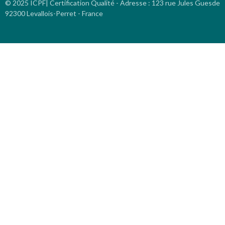
© 2025 ICPF| Certification Qualité - Adresse
:
123 rue Jules Guesde
92300 Levallois-Perret - France