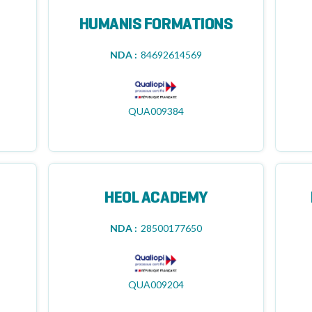
HUMANIS FORMATIONS
NDA :
84692614569
QUA009384
HEOL ACADEMY
NDA :
28500177650
QUA009204