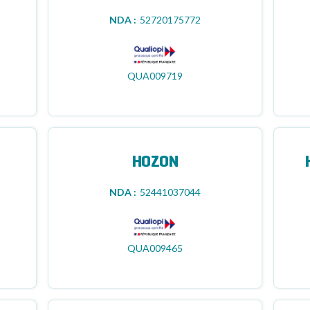
NDA :
52720175772
QUA009719
HOZON
NDA :
52441037044
QUA009465