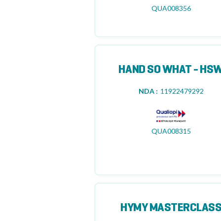
QUA008356
HAND SO WHAT - HS
NDA :
11922479292
QUA008315
HYMY MASTERCLAS