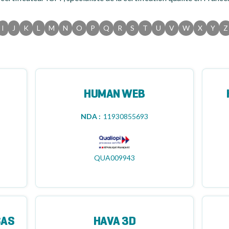
I
J
K
L
M
N
O
P
Q
R
S
T
U
V
W
X
Y
Z
HUMAN WEB
NDA :
11930855693
QUA009943
SAS
HAVA 3D