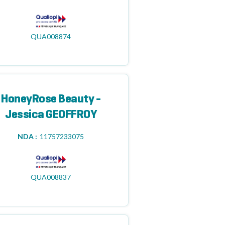
QUA008874
HoneyRose Beauty -
Jessica GEOFFROY
NDA :
11757233075
QUA008837