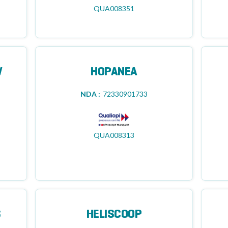
QUA008351
W
HOPANEA
NDA :
72330901733
QUA008313
S
HELISCOOP