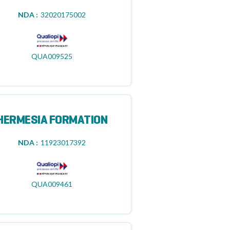
NDA :
32020175002
QUA009525
HERMESIA FORMATION
NDA :
11923017392
QUA009461