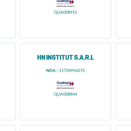
QUA008915
HN INSTITUT S.A.R.L
NDA :
11754954275
QUA008844