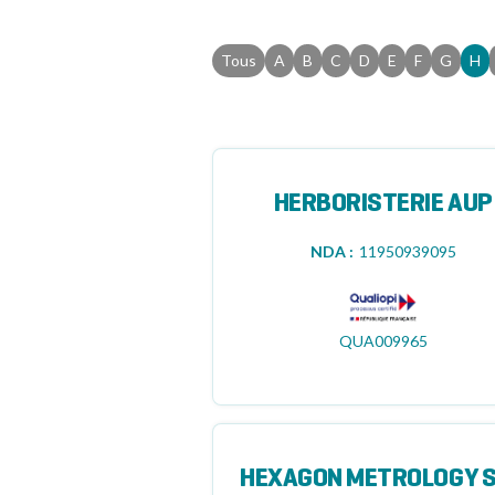
Tous
A
B
C
D
E
F
G
H
HERBORISTERIE AUP
NDA :
11950939095
QUA009965
HEXAGON METROLOGY 