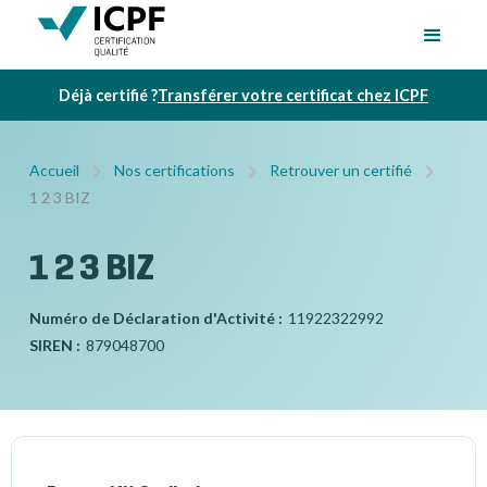
Déjà certifié ?
Transférer votre certificat chez ICPF
Accueil
Nos certifications
Retrouver un certifié
1 2 3 BIZ
1 2 3 BIZ
Numéro de Déclaration d'Activité :
11922322992
SIREN :
879048700