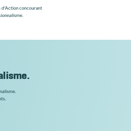
es d'Action concourant
sionnalisme.
alisme.
nnalisme.
nts.