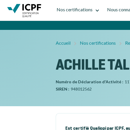
Nos certifications
Nous conna
Accueil
Nos certifications
Re
ACHILLE TA
Numéro de Déclaration d'Activité :
11
SIREN :
948012562
Est certifié Qualiopi par ICPF, 