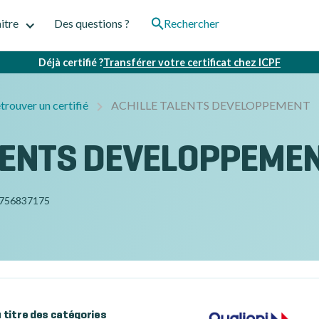
itre
Des questions ?
Rechercher
Déjà certifié ?
Transférer votre certificat chez ICPF
trouver un certifié
ACHILLE TALENTS DEVELOPPEMENT
LENTS DEVELOPPEME
756837175
au titre des catégories