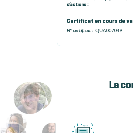
d’actions :
Certificat en cours de va
N° certificat :
QUA007049
La co