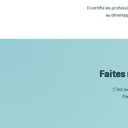
Il certifie les profe
au développ
Faites
C'est au
Par