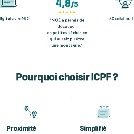
4,8
/5
igital
avec NOÉ
50
collaborat
"NOÉ a permis de
découper
en petites tâches ce
qui aurait pu être
une montagne."
Pourquoi choisir ICPF ?
Proximité
Simplifié