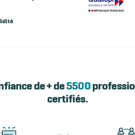
lidité
nfiance de + de
5500
professio
certifiés.