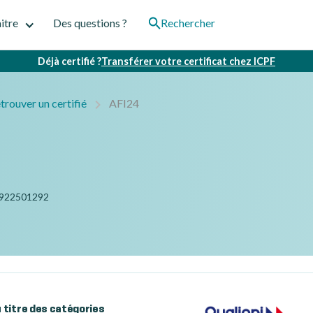
itre
Des questions ?
Rechercher
Déjà certifié ?
Transférer votre certificat chez ICPF
trouver un certifié
AFI24
922501292
au titre des catégories