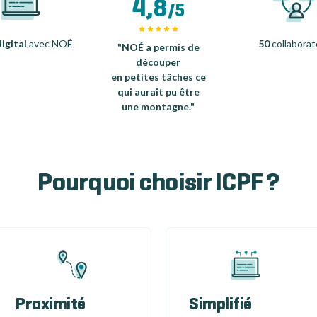
4,8
/5
igital
avec NOÉ
50
collaborat
"NOÉ a permis de
découper
en petites tâches ce
qui aurait pu être
une montagne."
Pourquoi choisir ICPF ?
Proximité
Simplifié