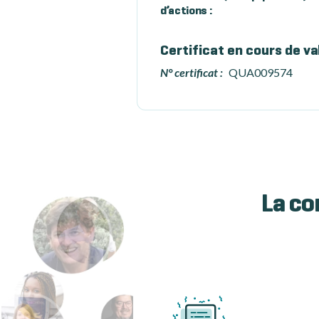
d’actions :
Certificat en cours de va
N° certificat :
QUA009574
La co