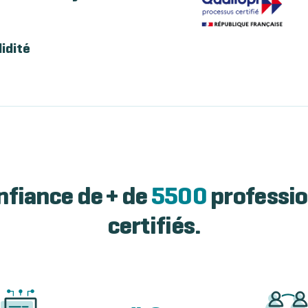
lidité
nfiance de + de
5500
professio
certifiés.