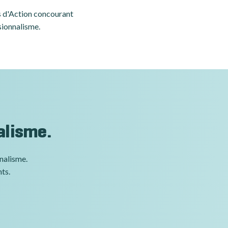
es d'Action concourant
sionnalisme.
alisme.
nnalisme.
nts.