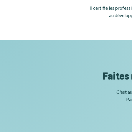
Il certifie les profe
au développ
Faites
C'est au
Par