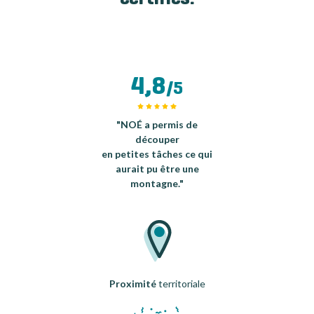
4,8
/5
"NOÉ a permis de
découper
en petites tâches ce qui
aurait pu être une
montagne."
Proximité
territoriale