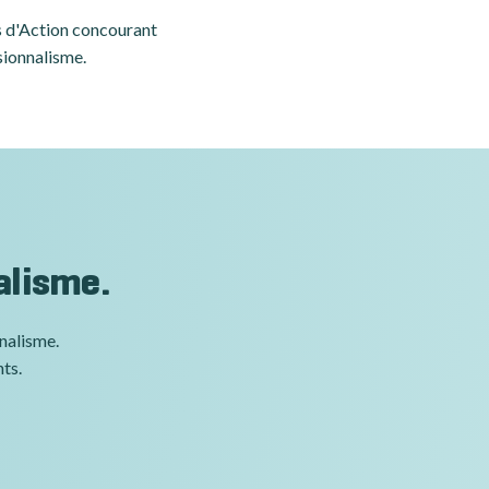
es d'Action concourant
sionnalisme.
alisme.
nnalisme.
nts.