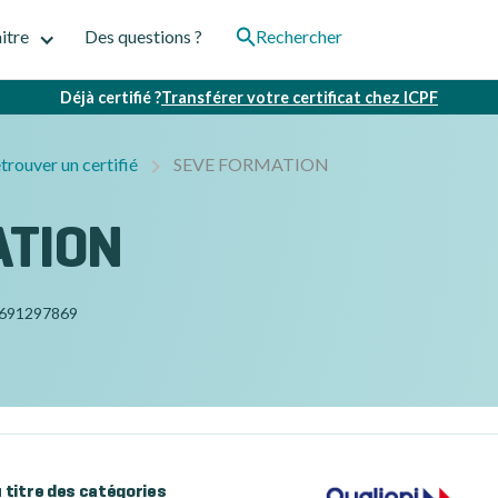
itre
Des questions ?
Rechercher
Déjà certifié ?
Transférer votre certificat chez ICPF
trouver un certifié
SEVE FORMATION
ATION
691297869
au titre des catégories