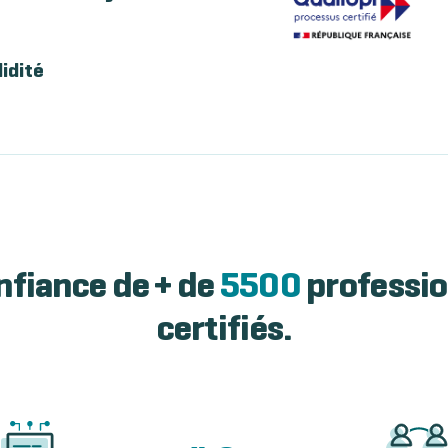
lidité
nfiance de + de
5500
professio
certifiés.