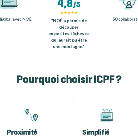
4,8
/5
igital
avec NOÉ
50
collaborat
"NOÉ a permis de
découper
en petites tâches ce
qui aurait pu être
une montagne."
Pourquoi choisir ICPF ?
Proximité
Simplifié