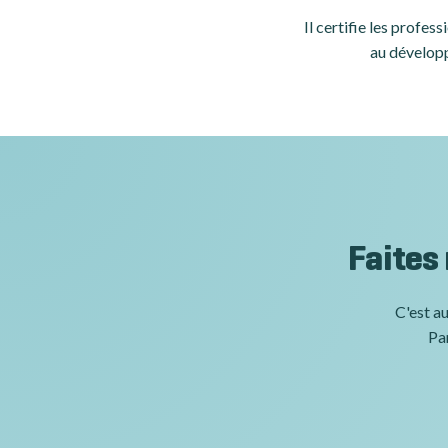
Il certifie les profe
au développ
Faites
C'est au
Par