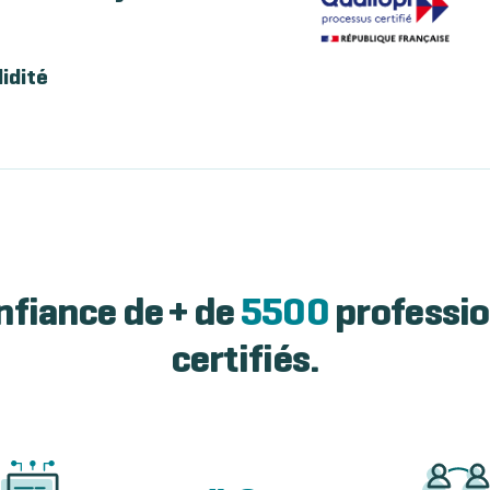
lidité
nfiance de + de
5500
professio
certifiés.