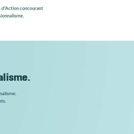
es d'Action concourant
sionnalisme.
alisme.
nnalisme.
nts.