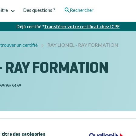
itre
Des questions ?
Rechercher
Déjà certifié ?
Transférer votre certificat chez ICPF
trouver un certifié
RAY LIONEL - RAY FORMATION
 - RAY FORMATION
690555469
au titre des catégories