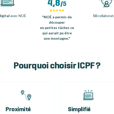
4,8
/5
igital
avec NOÉ
50
collaborat
"NOÉ a permis de
découper
en petites tâches ce
qui aurait pu être
une montagne."
Pourquoi choisir ICPF ?
Proximité
Simplifié