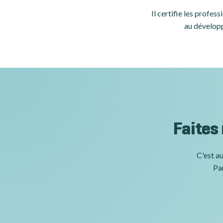
Il certifie les profe
au développ
Faites
C'est au
Par