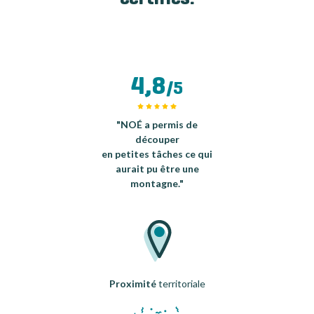
4,8
/5
"NOÉ a permis de
découper
en petites tâches ce qui
aurait pu être une
montagne."
Proximité
territoriale