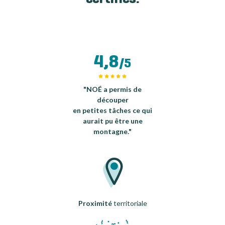
4,8
/5
"NOÉ a permis de
découper
en petites tâches ce qui
aurait pu être une
montagne."
Proximité
territoriale