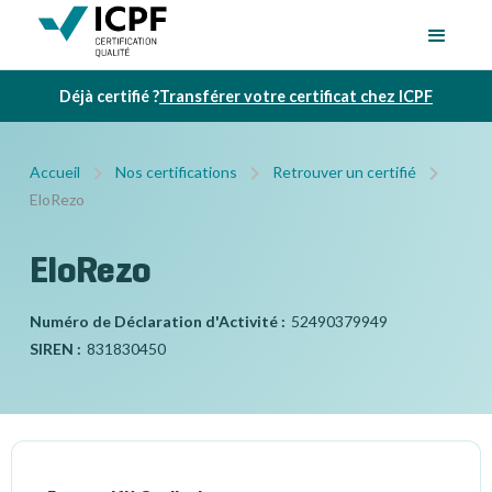
Déjà certifié ?
Transférer votre certificat chez ICPF
Accueil
Nos certifications
Retrouver un certifié
EloRezo
EloRezo
Numéro de Déclaration d'Activité :
52490379949
SIREN :
831830450