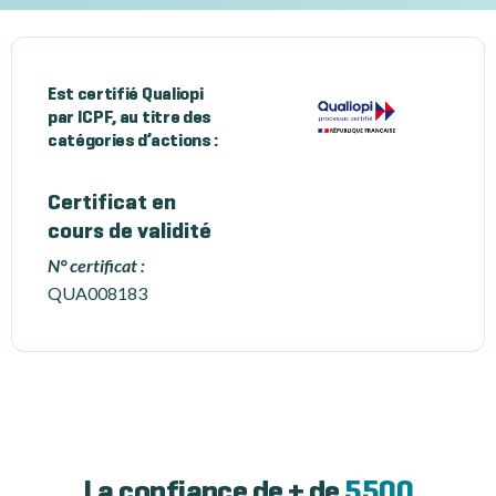
Est certifié Qualiopi
par ICPF, au titre des
catégories d’actions :
Certificat en
cours de validité
N° certificat :
QUA008183
La confiance de + de
5500