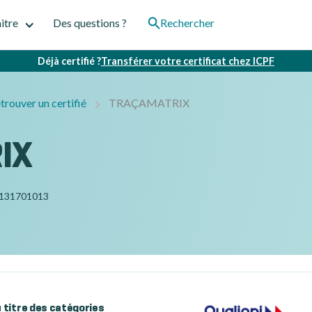
itre
Des questions ?
Rechercher
Déjà certifié ?
Transférer votre certificat chez ICPF
trouver un certifié
TRAÇAMATRIX
IX
131701013
au titre des catégories