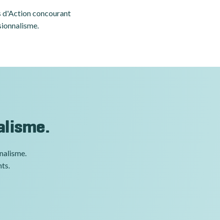
es d'Action concourant
sionnalisme.
alisme.
nnalisme.
nts.