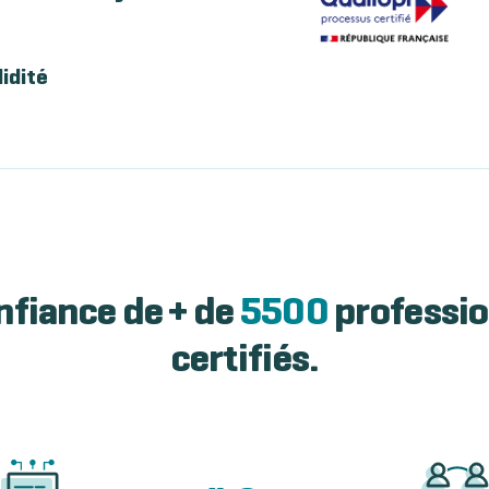
lidité
nfiance de + de
5500
professio
certifiés.