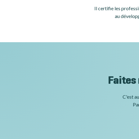
Il certifie les profe
au développ
Faites
C'est au
Par