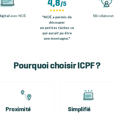
4,8
/5
igital
avec NOÉ
50
collaborat
"NOÉ a permis de
découper
en petites tâches ce
qui aurait pu être
une montagne."
Pourquoi choisir ICPF ?
Proximité
Simplifié