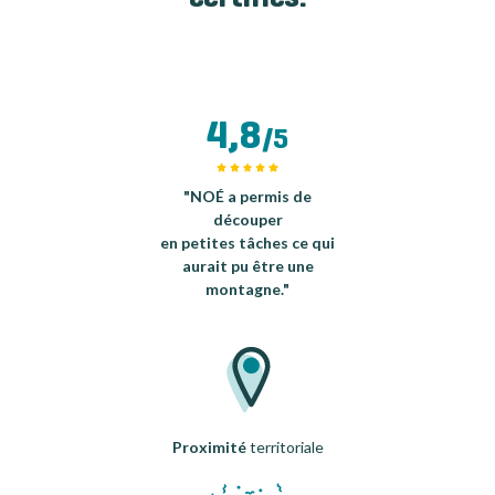
4,8
/5
"NOÉ a permis de
découper
en petites tâches ce qui
aurait pu être une
montagne."
Proximité
territoriale