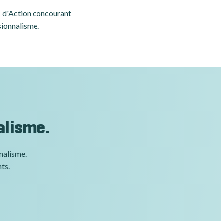
es d'Action concourant
sionnalisme.
alisme.
nnalisme.
nts.