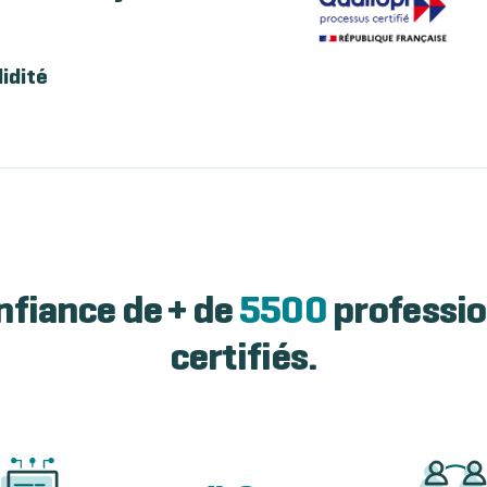
lidité
nfiance de + de
5500
professio
certifiés.