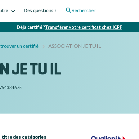
itre
Des questions ?
Rechercher
Déjà certifié ?
Transférer votre certificat chez ICPF
trouver un certifié
ASSOCIATION JE TU IL
 JE TU IL
754334675
au titre des catégories