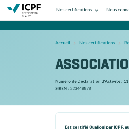
Nos certifications
Nous conna
Accueil
Nos certifications
Re
ASSOCIATION
Numéro de Déclaration d'Activité :
11
SIREN :
323448878
Est certifié Qualiopi par ICPF, 