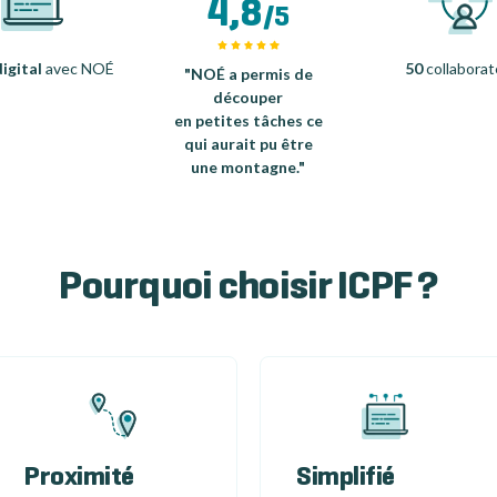
4,8
/5
igital
avec NOÉ
50
collaborat
"NOÉ a permis de
découper
en petites tâches ce
qui aurait pu être
une montagne."
Pourquoi choisir ICPF ?
Proximité
Simplifié