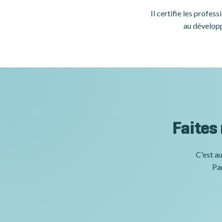
Il certifie les profe
au développ
Faites
C'est au
Par