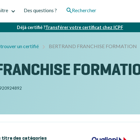
itre
Des questions ?
Rechercher
Déjà certifié ?
Transférer votre certificat chez ICPF
trouver un certifié
BERTRAND FRANCHISE FORMATION
FRANCHISE FORMATI
920924892
au titre des catégories