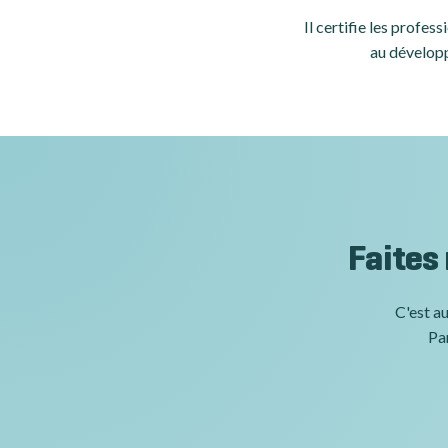
Il certifie les profe
au développ
Faites
C'est au
Par