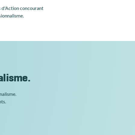
es d'Action concourant
sionnalisme.
alisme.
nnalisme.
nts.