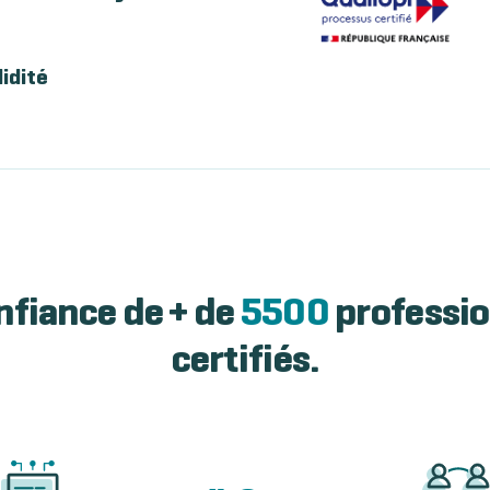
lidité
nfiance de + de
5500
professio
certifiés.