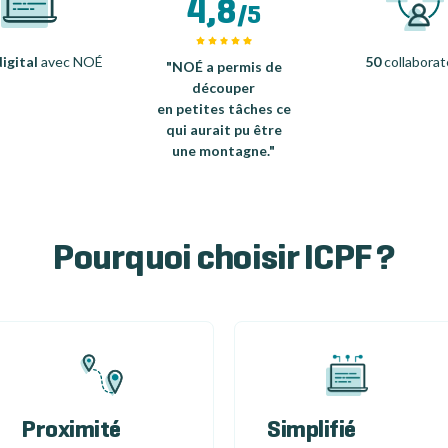
4,8
/5
igital
avec NOÉ
50
collaborat
"NOÉ a permis de
découper
en petites tâches ce
qui aurait pu être
une montagne."
Pourquoi choisir ICPF ?
Proximité
Simplifié