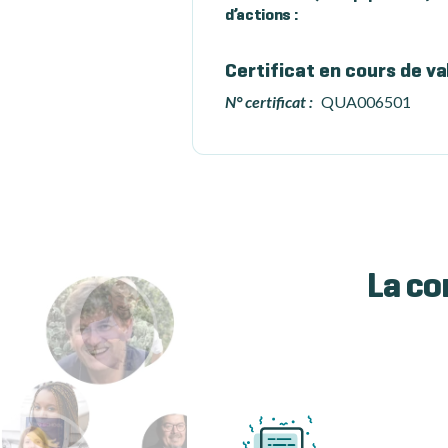
d’actions :
Certificat en cours de va
N° certificat :
QUA006501
La co