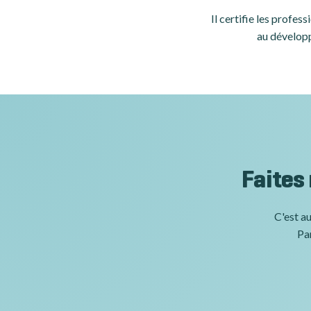
Il certifie les profe
au développ
Faites
C'est au
Par