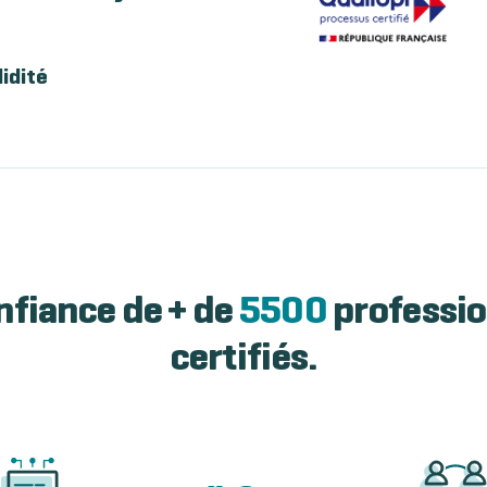
lidité
nfiance de + de
5500
professio
certifiés.