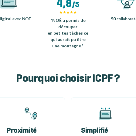
4,8
/5
igital
avec NOÉ
50
collaborat
"NOÉ a permis de
découper
en petites tâches ce
qui aurait pu être
une montagne."
Pourquoi choisir ICPF ?
Proximité
Simplifié