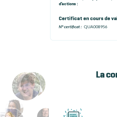
d’actions :
Certificat en cours de va
N° certificat :
QUA008956
La co