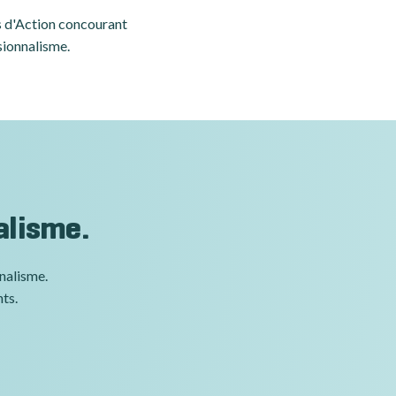
es d'Action concourant
sionnalisme.
alisme.
nnalisme.
nts.