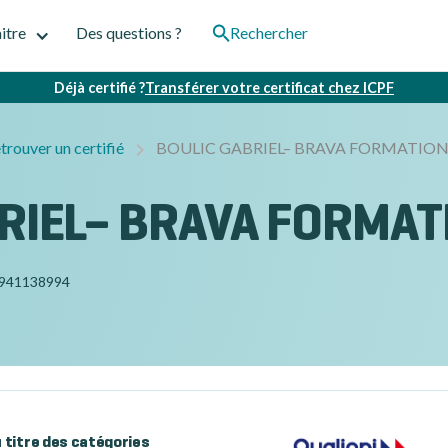
itre
Des questions ?
Rechercher
Déjà certifié ?
Transférer votre certificat chez ICPF
trouver un certifié
BOULIC GABRIEL– BRAVA FORMATIO
RIEL– BRAVA FORMAT
941138994
au titre des catégories