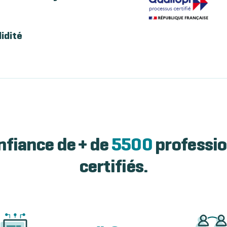
lidité
nfiance de + de
5500
professio
certifiés.