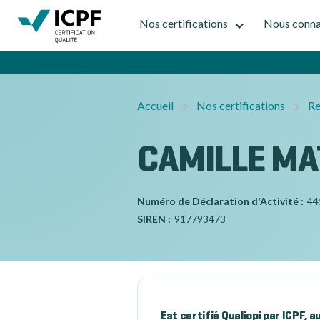
Nos certifications
Nous conna
Accueil
Nos certifications
Re
CAMILLE MAT
Numéro de Déclaration d'Activité :
44
SIREN :
917793473
Est certifié Qualiopi par ICPF, 