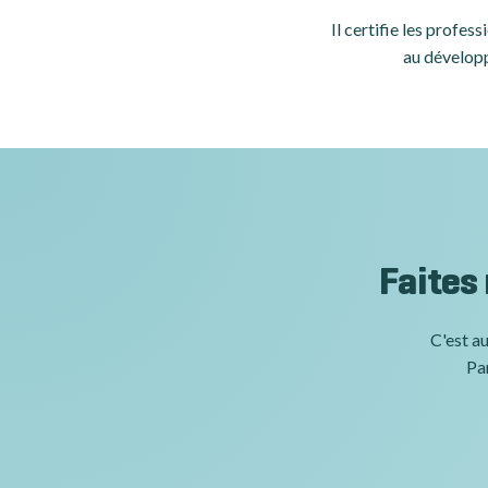
Il certifie les profe
au développ
Faites
C'est au
Par