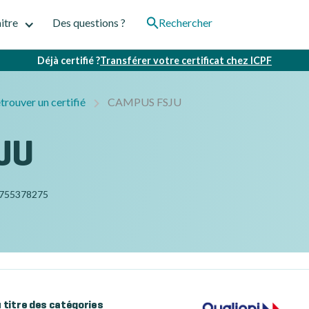
itre
Des questions ?
Rechercher
Déjà certifié ?
Transférer votre certificat chez ICPF
trouver un certifié
CAMPUS FSJU
JU
755378275
au titre des catégories