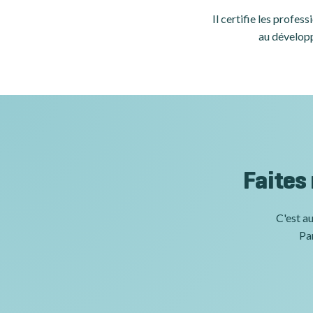
Il certifie les profe
au développ
Faites
C'est au
Par