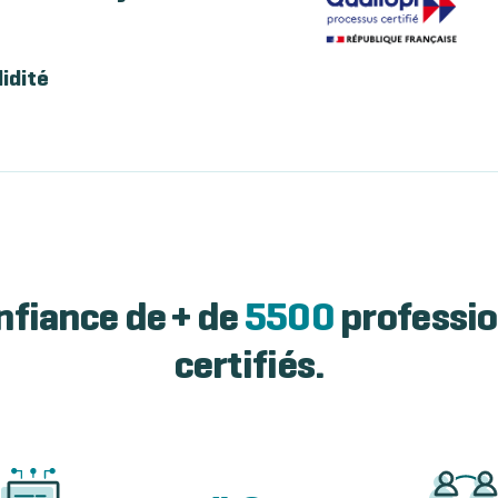
lidité
nfiance de + de
5500
professio
certifiés.