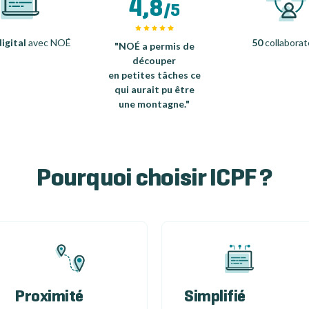
4,8
/5
igital
avec NOÉ
50
collaborat
"NOÉ a permis de
découper
en petites tâches ce
qui aurait pu être
une montagne."
Pourquoi choisir ICPF ?
Proximité
Simplifié