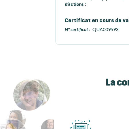
d’actions :
Certificat en cours de va
N° certificat :
QUA009593
La co