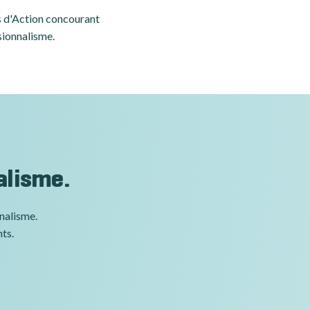
es d'Action concourant
sionnalisme.
alisme.
nnalisme.
nts.