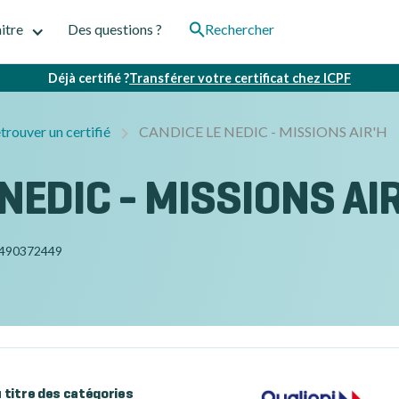
itre
Des questions ?
Rechercher
Déjà certifié ?
Transférer votre certificat chez ICPF
trouver un certifié
CANDICE LE NEDIC - MISSIONS AIR'H
NEDIC - MISSIONS AI
490372449
au titre des catégories