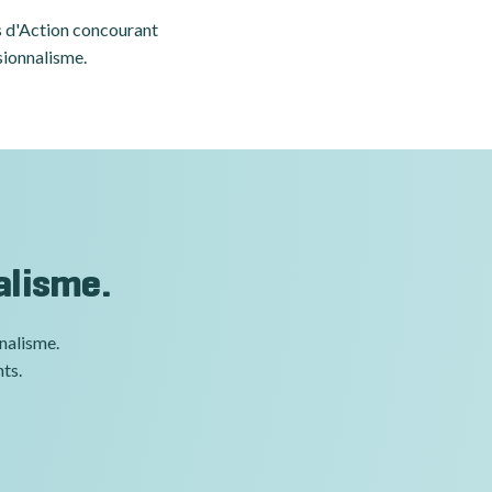
es d'Action concourant
sionnalisme.
alisme.
nnalisme.
nts.