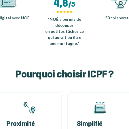
4,8
/5
igital
avec NOÉ
50
collaborat
"NOÉ a permis de
découper
en petites tâches ce
qui aurait pu être
une montagne."
Pourquoi choisir ICPF ?
Proximité
Simplifié