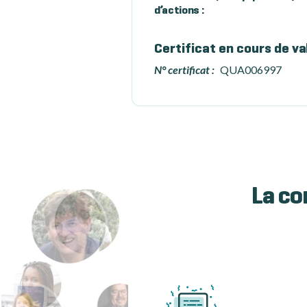
d’actions :
Certificat en cours de va
N° certificat :
QUA006997
La co