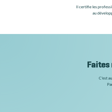
Il certifie les profe
au développ
Faites
C'est au
Par