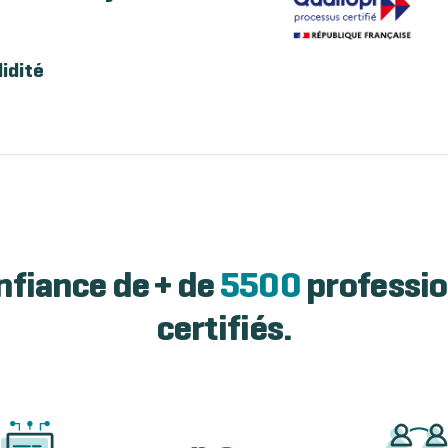
lidité
nfiance de + de
5500
professio
certifiés.