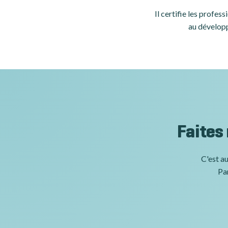
Il certifie les profe
au développ
Faites
C'est au
Par