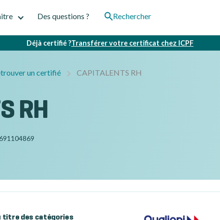
itre
Des questions ?
Rechercher
Déjà certifié ?
Transférer votre certificat chez ICPF
trouver un certifié
CAPITALENTS RH
S RH
691104869
au titre des catégories