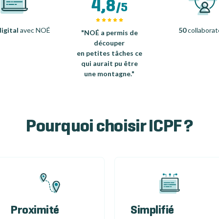
4,8
/5
igital
avec NOÉ
50
collaborat
"NOÉ a permis de
découper
en petites tâches ce
qui aurait pu être
une montagne."
Pourquoi choisir ICPF ?
Proximité
Simplifié