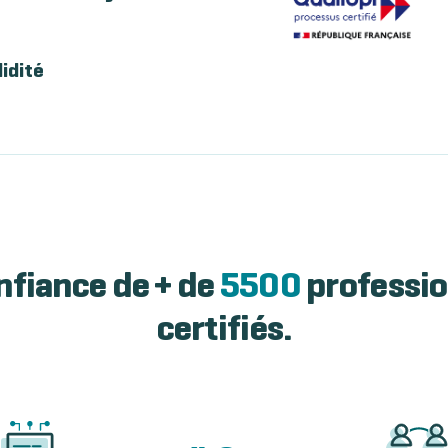
lidité
nfiance de + de
5500
professio
certifiés.