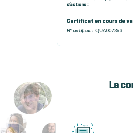
d’actions :
Certificat en cours de va
N° certificat :
QUA007363
La co