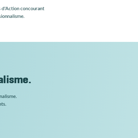
es d'Action concourant
sionnalisme.
alisme.
nnalisme.
nts.