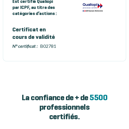
Est certifié Qualiopi
par ICPF, au titre des
catégories d’actions :
Certificat en
cours de validité
N° certificat :
B02781
La confiance de + de
5500
professionnels
certifiés.