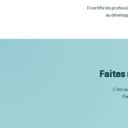
Il certifie les profe
au développ
Faites
C'est au
Par