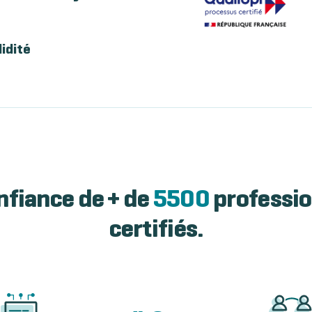
lidité
nfiance de + de
5500
professio
certifiés.