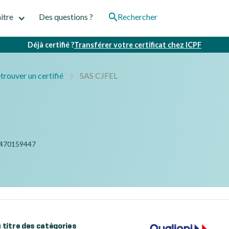
itre
Des questions ?
Rechercher
Déjà certifié ?
Transférer votre certificat chez ICPF
trouver un certifié
SAS CJFEL
470159447
au titre des catégories