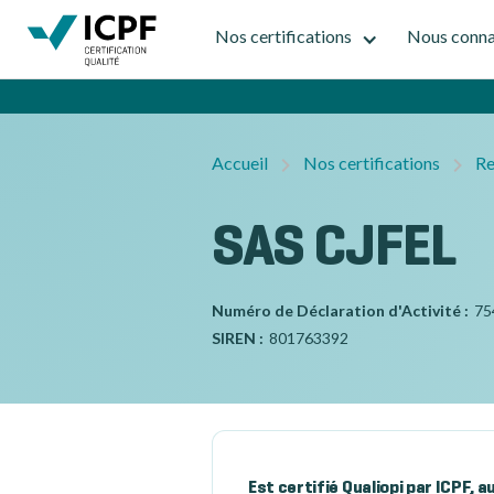
Nos certifications
Nous conna
Accueil
Nos certifications
Re
SAS CJFEL
Numéro de Déclaration d'Activité :
75
SIREN :
801763392
Est certifié Qualiopi par ICPF, 