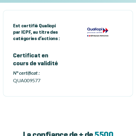
Est certifié Qualiopi
par ICPF, au titre des
catégories d’actions :
Certificat en
cours de validité
N° certificat :
QUA009577
La confiance de + de
5500