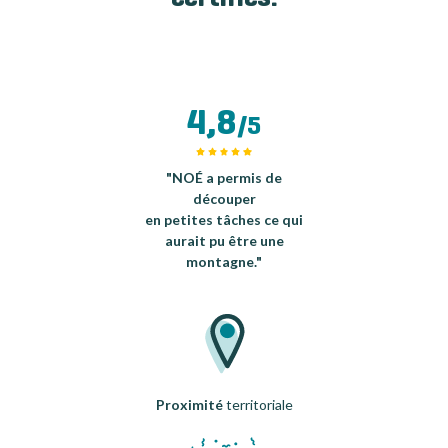
4,8
/5
"NOÉ a permis de
découper
en petites tâches ce qui
aurait pu être une
montagne."
Proximité
territoriale