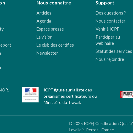
on
Nous connaître
Support
Articles
Des questions ?
Agenda
Nous contacter
ty
Espace presse
Venir à ICPF
La vision
Participer au
webinaire
report
Le club des certifiés
Statut des services
n
Newsletter
Nous rejoindre
n
FNOR.
ICPF figure sur la liste des
organismes certificateurs du
Ministère du Travail.
© 2025 ICPF| Certification Qualit
Levallois-Perret - France