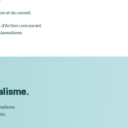
on et du conseil.
es d'Action concourant
sionnalisme.
alisme.
nnalisme.
nts.