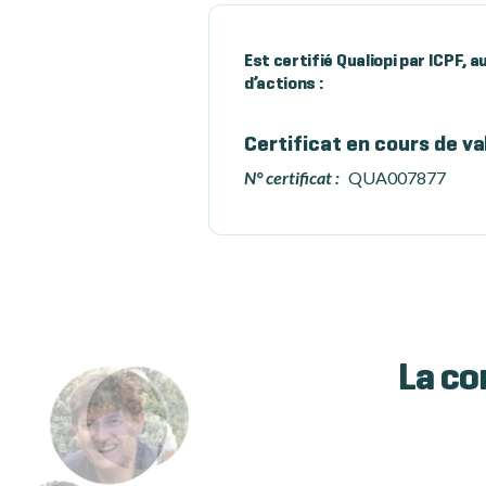
Est certifié Qualiopi par ICPF, 
d’actions :
Certificat en cours de va
N° certificat :
QUA007877
La co