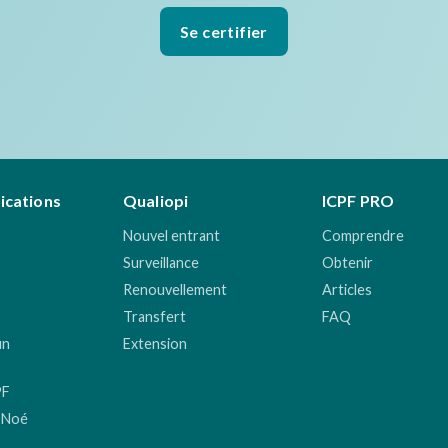
Se certifier
fications
Qualiopi
ICPF PRO
Nouvel entrant
Comprendre
Surveillance
Obtenir
Renouvellement
Articles
Transfert
FAQ
un
Extension
PF
 Noé