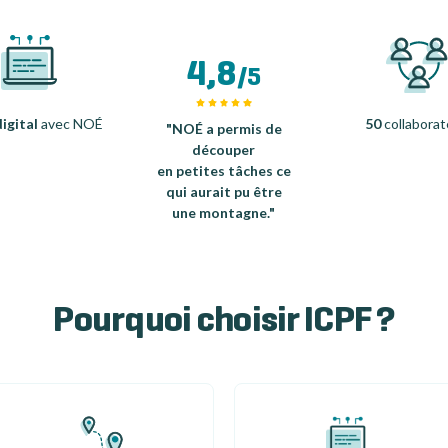
4,8
/5
igital
avec NOÉ
50
collaborat
"NOÉ a permis de
découper
en petites tâches ce
qui aurait pu être
une montagne."
Pourquoi choisir ICPF ?