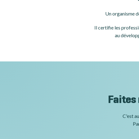
Un organisme de
Il certifie les profe
au développ
Faites
C'est au
Par