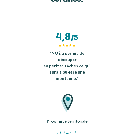
4,8
/5
"NOÉ a permis de
découper
en petites tâches ce qui
aurait pu être une
montagne."
Proximité
territoriale