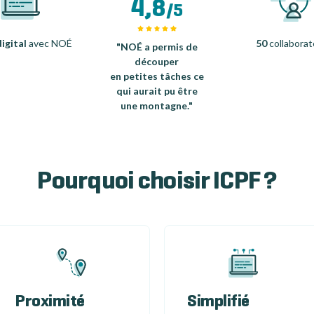
4,8
/5
igital
avec NOÉ
50
collaborat
"NOÉ a permis de
découper
en petites tâches ce
qui aurait pu être
une montagne."
Pourquoi choisir ICPF ?
Proximité
Simplifié