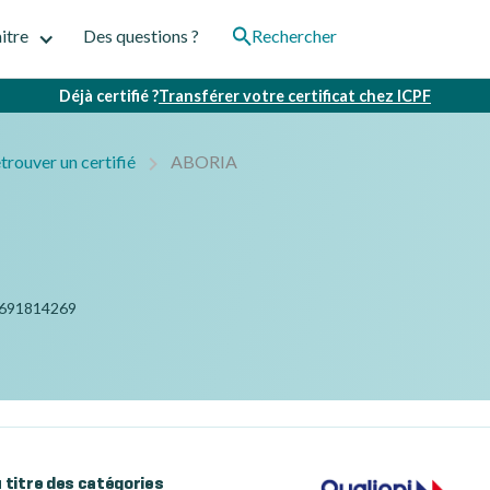
itre
Des questions ?
Rechercher
Déjà certifié ?
Transférer votre certificat chez ICPF
trouver un certifié
ABORIA
691814269
au titre des catégories