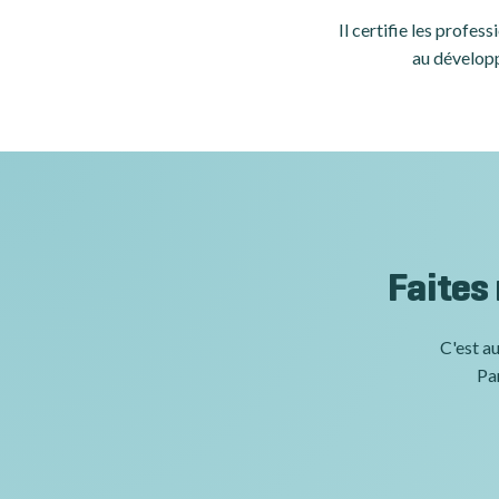
Il certifie les profe
au développ
Faites
C'est au
Par