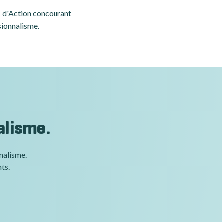
es d'Action concourant
sionnalisme.
alisme.
nnalisme.
nts.