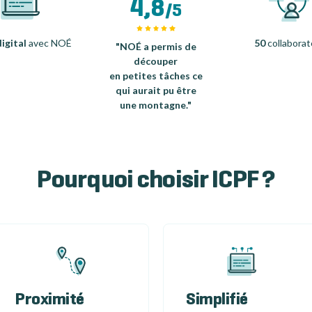
4,8
/5
igital
avec NOÉ
50
collaborat
"NOÉ a permis de
découper
en petites tâches ce
qui aurait pu être
une montagne."
Pourquoi choisir ICPF ?
Proximité
Simplifié