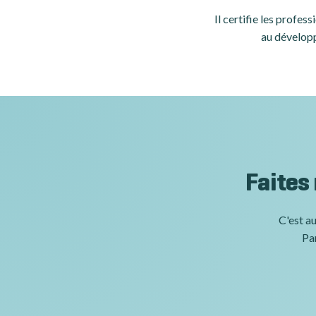
Il certifie les profe
au développ
Faites
C'est au
Par