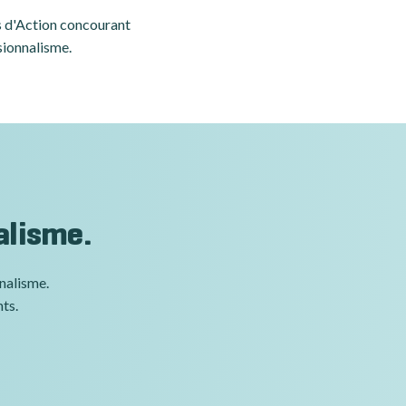
es d'Action concourant
sionnalisme.
alisme.
nnalisme.
nts.