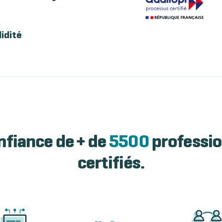
lidité
nfiance de + de
5500
professio
certifiés.