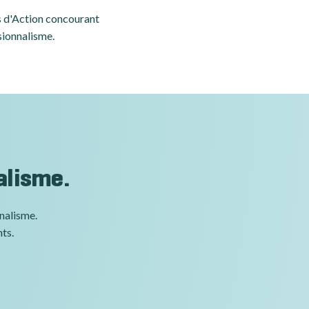
es d'Action concourant
sionnalisme.
alisme.
nnalisme.
nts.