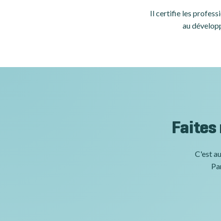
Il certifie les profe
au développ
Faites
C'est au
Par