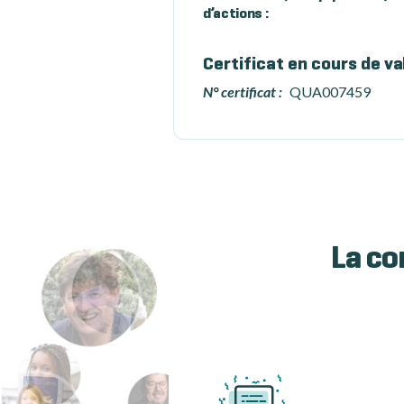
d’actions :
Certificat en cours de va
N° certificat :
QUA007459
La co