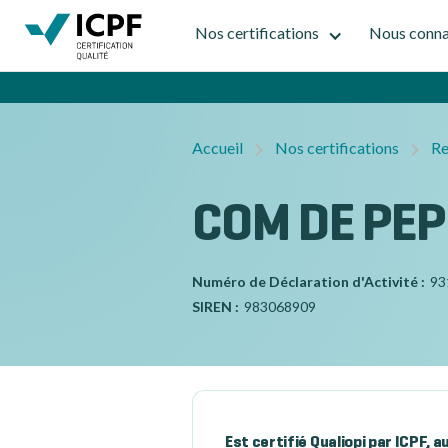
Nos certifications
Nous conna
Accueil
Nos certifications
Re
COM DE PEP
Numéro de Déclaration d'Activité :
93
SIREN :
983068909
Est certifié Qualiopi par ICPF, 