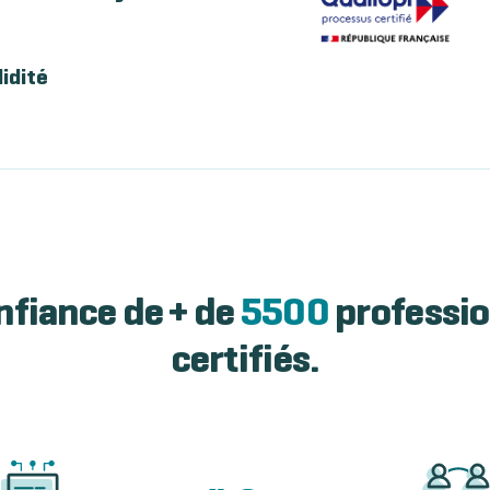
lidité
nfiance de + de
5500
professio
certifiés.