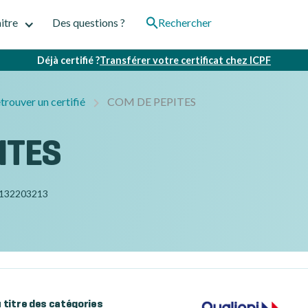
itre
Des questions ?
Rechercher
Déjà certifié ?
Transférer votre certificat chez ICPF
trouver un certifié
COM DE PEPITES
ITES
132203213
au titre des catégories