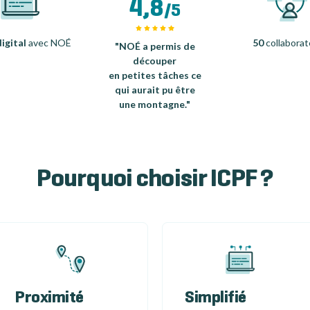
4,8
/5
igital
avec NOÉ
50
collaborat
"NOÉ a permis de
découper
en petites tâches ce
qui aurait pu être
une montagne."
Pourquoi choisir ICPF ?
Proximité
Simplifié