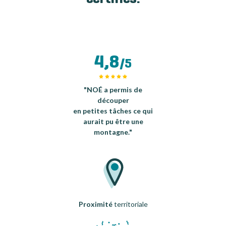
4,8
/5
"NOÉ a permis de
découper
en petites tâches ce qui
aurait pu être une
montagne."
Proximité
territoriale