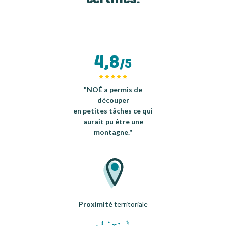
4,8
/5
"NOÉ a permis de
découper
en petites tâches ce qui
aurait pu être une
montagne."
Proximité
territoriale