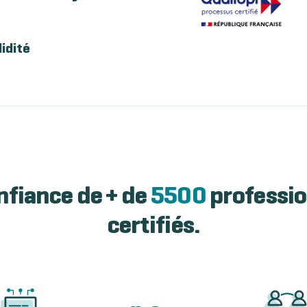
lidité
nfiance de + de
5500
professio
certifiés.