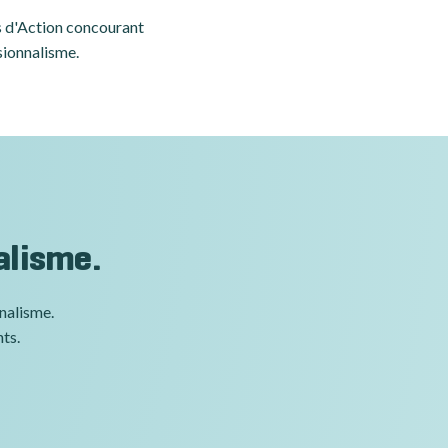
es d'Action concourant
sionnalisme.
alisme.
nnalisme.
nts.