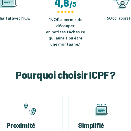
4,8
/5
igital
avec NOÉ
50
collaborat
"NOÉ a permis de
découper
en petites tâches ce
qui aurait pu être
une montagne."
Pourquoi choisir ICPF ?
Proximité
Simplifié