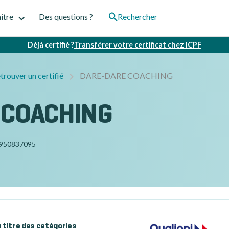
itre
Des questions ?
Rechercher
Déjà certifié ?
Transférer votre certificat chez ICPF
trouver un certifié
DARE-DARE COACHING
 COACHING
950837095
au titre des catégories