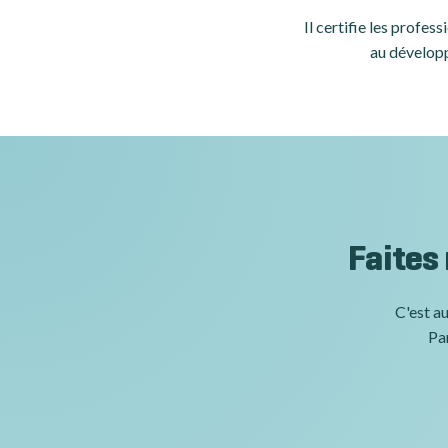
Il certifie les profe
au développ
Faites
C'est au
Par