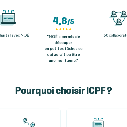
4,8
/5
igital
avec NOÉ
50
collaborat
"NOÉ a permis de
découper
en petites tâches ce
qui aurait pu être
une montagne."
Pourquoi choisir ICPF ?