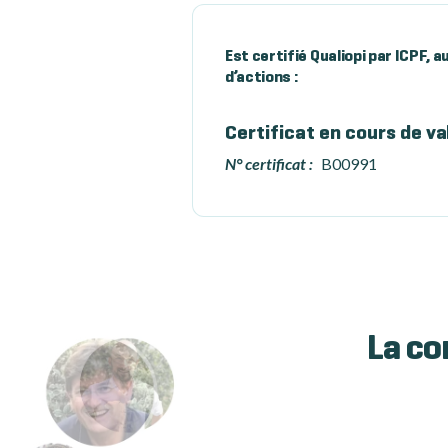
Est certifié Qualiopi par ICPF, 
d’actions :
Certificat en cours de va
N° certificat :
B00991
La co