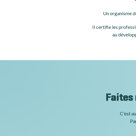
Un organisme de
Il certifie les profe
au développ
Faites
C'est au
Par