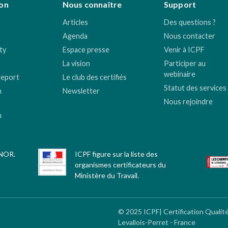
on
Nous connaître
Support
Articles
Des questions ?
Agenda
Nous contacter
ty
Espace presse
Venir à ICPF
La vision
Participer au
webinaire
report
Le club des certifiés
Statut des services
n
Newsletter
Nous rejoindre
n
FNOR.
ICPF figure sur la liste des
organismes certificateurs du
Ministère du Travail.
© 2025 ICPF| Certification Qualit
Levallois-Perret - France