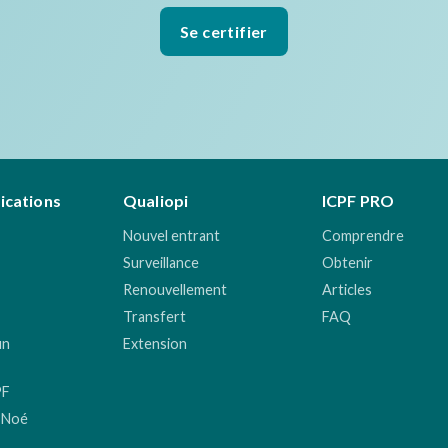
Se certifier
fications
Qualiopi
ICPF PRO
Nouvel entrant
Comprendre
Surveillance
Obtenir
Renouvellement
Articles
Transfert
FAQ
un
Extension
PF
 Noé