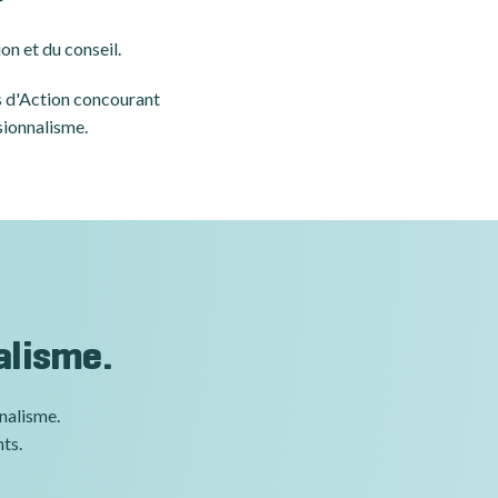
on et du conseil.
es d'Action concourant
sionnalisme.
alisme.
nnalisme.
nts.