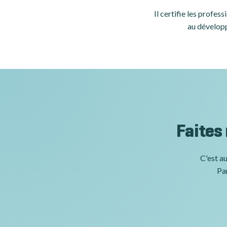
Il certifie les profe
au développ
Faites
C'est au
Par