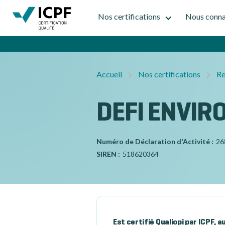
Nos certifications
Nous conna
Accueil
Nos certifications
Re
DEFI ENVI
Numéro de Déclaration d'Activité :
26
SIREN :
518620364
Est certifié Qualiopi par ICPF, 