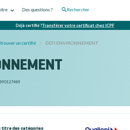
itre
Des questions ?
Rechercher
Déjà certifié ?
Transférer votre certificat chez ICPF
trouver un certifié
DEFI ENVIRONNEMENT
RONNEMENT
890127489
au titre des catégories