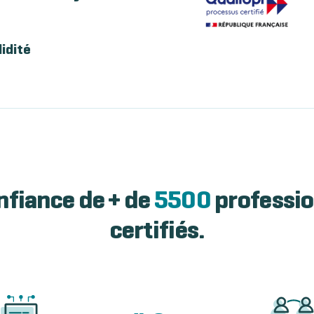
lidité
nfiance de + de
5500
professio
certifiés.