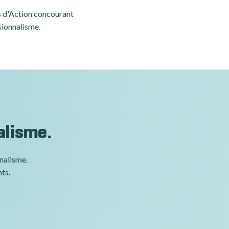
es d'Action concourant
sionnalisme.
alisme.
nnalisme.
nts.