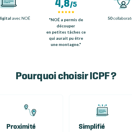
4,8
/5
igital
avec NOÉ
50
collaborat
"NOÉ a permis de
découper
en petites tâches ce
qui aurait pu être
une montagne."
Pourquoi choisir ICPF ?
Proximité
Simplifié