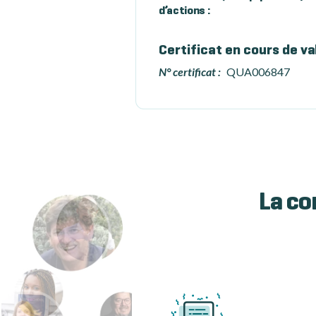
d’actions :
Certificat en cours de va
N° certificat :
QUA006847
La co