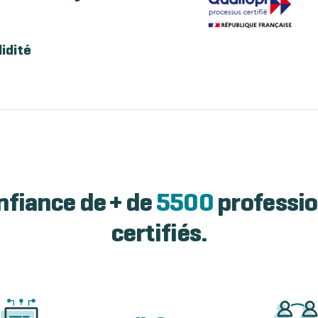
lidité
nfiance de + de
5500
professio
certifiés.