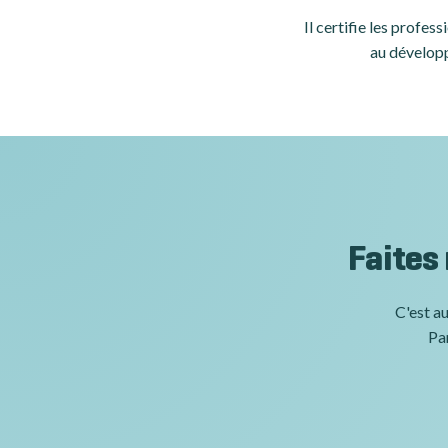
Il certifie les profe
au développ
Faites
C'est au
Par