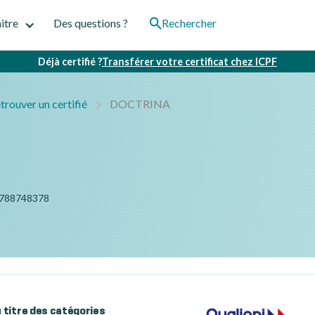
itre
Des questions ?
Rechercher
Déjà certifié ?
Transférer votre certificat chez ICPF
trouver un certifié
DOCTRINA
788748378
au titre des catégories