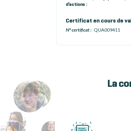
d’actions :
Certificat en cours de va
N° certificat :
QUA009411
La co