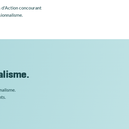
es d'Action concourant
sionnalisme.
alisme.
nnalisme.
nts.