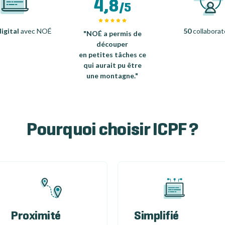
4,8
/5
igital
avec NOÉ
50
collaborat
"NOÉ a permis de
découper
en petites tâches ce
qui aurait pu être
une montagne."
Pourquoi choisir ICPF ?
Proximité
Simplifié