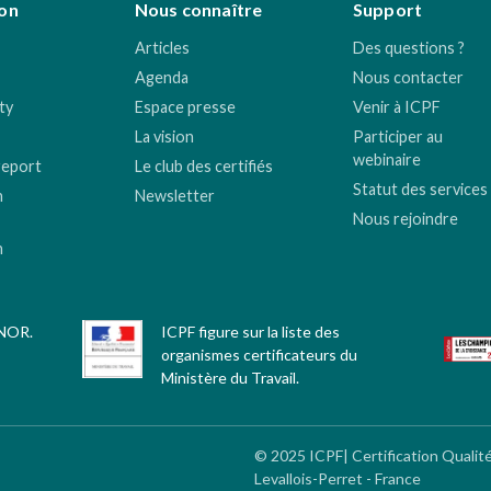
on
Nous connaître
Support
Articles
Des questions ?
Agenda
Nous contacter
ty
Espace presse
Venir à ICPF
La vision
Participer au
webinaire
report
Le club des certifiés
Statut des services
n
Newsletter
Nous rejoindre
n
FNOR.
ICPF figure sur la liste des
organismes certificateurs du
Ministère du Travail.
© 2025 ICPF| Certification Qualit
Levallois-Perret - France