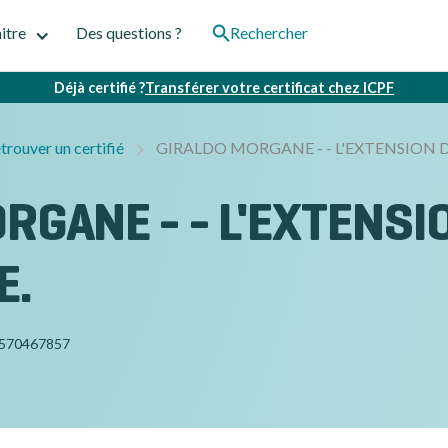
itre
Des questions ?
Rechercher
Déjà certifié ?
Transférer votre certificat chez ICPF
trouver un certifié
GIRALDO MORGANE - - L'EXTENSION 
RGANE - - L'EXTENSIO
E.
570467857