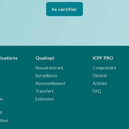
Se certifier
fications
Qualiopi
ICPF PRO
Nouvel entrant
Comprendre
Surveillance
Obtenir
Renouvellement
Articles
Transfert
FAQ
un
Extension
PF
 Noé