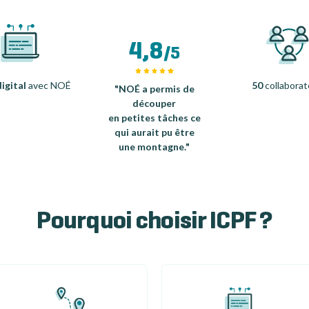
4,8
/5
igital
avec NOÉ
50
collaborat
"NOÉ a permis de
découper
en petites tâches ce
qui aurait pu être
une montagne."
Pourquoi choisir ICPF ?