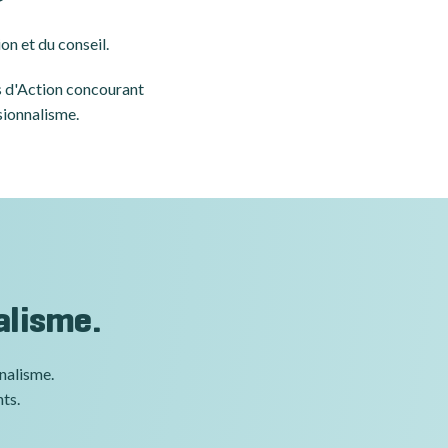
on et du conseil.
es d'Action concourant
sionnalisme.
alisme.
nnalisme.
nts.