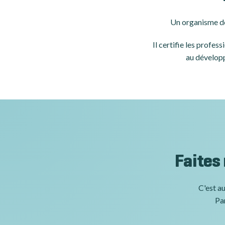
Un organisme de
Il certifie les profe
au développ
Faites
C'est au
Par