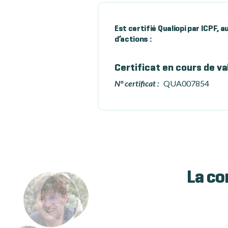
Est certifié Qualiopi par ICPF, 
d’actions :
Certificat en cours de va
N° certificat :
QUA007854
La co