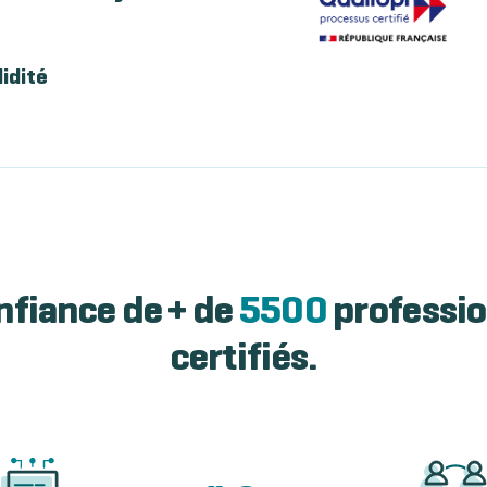
lidité
nfiance de + de
5500
professio
certifiés.