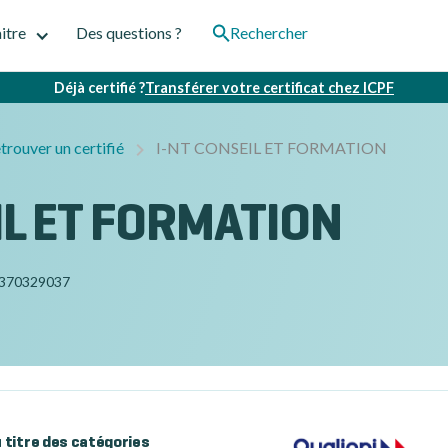
itre
Des questions ?
Rechercher
Déjà certifié ?
Transférer votre certificat chez ICPF
trouver un certifié
I-NT CONSEIL ET FORMATION
IL ET FORMATION
370329037
au titre des catégories