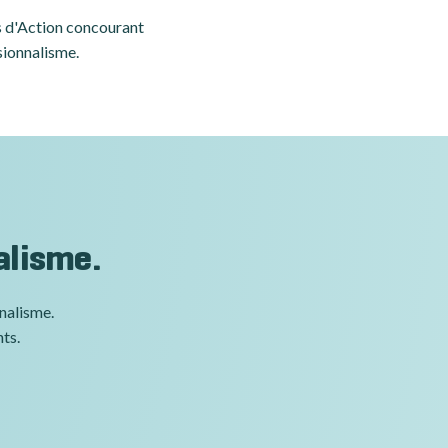
es d'Action concourant
sionnalisme.
alisme.
nnalisme.
nts.