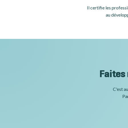
Il certifie les profe
au développ
Faites
C'est au
Par