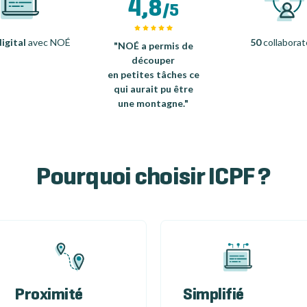
4,8
/5
igital
avec NOÉ
50
collaborat
"NOÉ a permis de
découper
en petites tâches ce
qui aurait pu être
une montagne."
Pourquoi choisir ICPF ?
Proximité
Simplifié