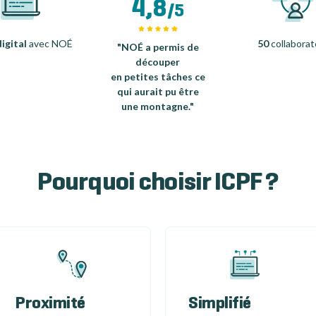
4,8
/5
igital
avec NOÉ
50
collaborat
"NOÉ a permis de
découper
en petites tâches ce
qui aurait pu être
une montagne."
Pourquoi choisir ICPF ?
Proximité
Simplifié