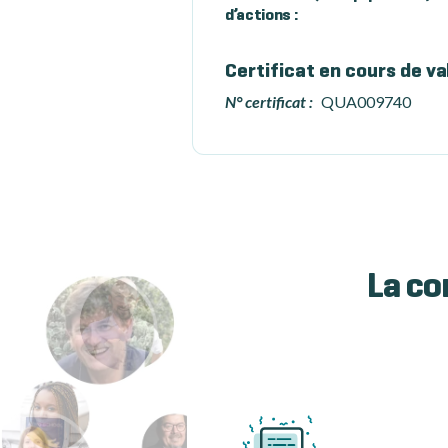
d’actions :
Certificat en cours de va
N° certificat :
QUA009740
La co