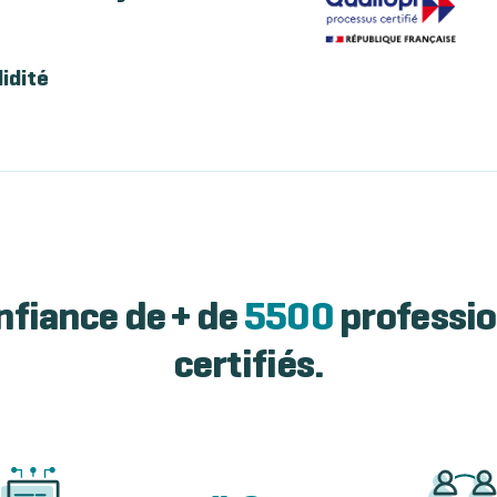
lidité
nfiance de + de
5500
professio
certifiés.