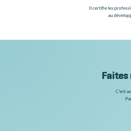
Il certifie les profe
au développ
Faites
C'est au
Par