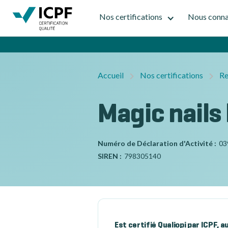
Nos certifications
Nous conna
Accueil
Nos certifications
Re
Magic nails
Numéro de Déclaration d'Activité :
03
SIREN :
798305140
Est certifié Qualiopi par ICPF, 