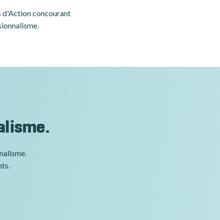
es d'Action concourant
sionnalisme.
alisme.
nnalisme.
nts.