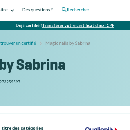
itre
Des questions ?
Rechercher
Déjà certifié ?
Transférer votre certificat chez ICPF
trouver un certifié
Magic nails by Sabrina
 by Sabrina
973255597
au titre des catégories