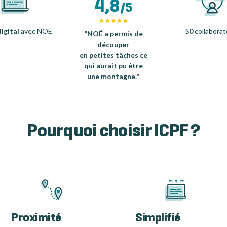
4,8
/5
igital
avec NOÉ
50
collaborat
"NOÉ a permis de
découper
en petites tâches ce
qui aurait pu être
une montagne."
Pourquoi choisir ICPF ?
Proximité
Simplifié