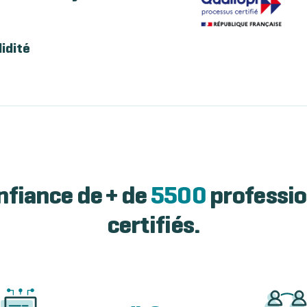
lidité
nfiance de + de
5500
professio
certifiés.