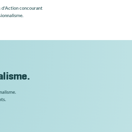
es d'Action concourant
sionnalisme.
alisme.
nnalisme.
nts.