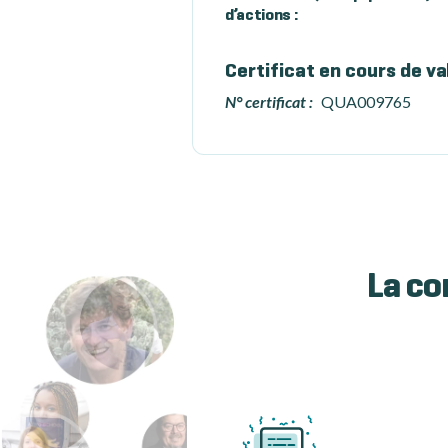
d’actions :
Certificat en cours de va
N° certificat :
QUA009765
La co