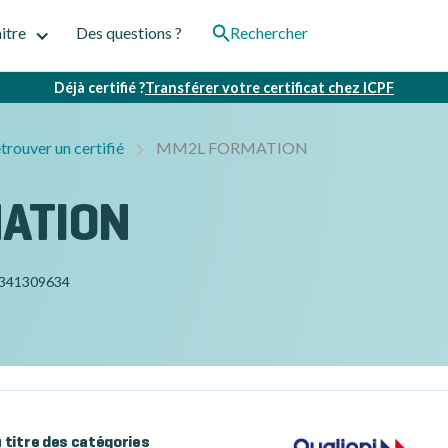
itre
Des questions ?
Rechercher
Déjà certifié ?
Transférer votre certificat chez ICPF
trouver un certifié
MM2L FORMATION
ATION
341309634
au titre des catégories