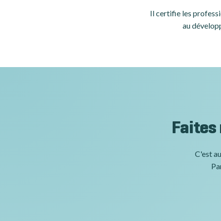
Il certifie les profe
au développ
Faites
C'est au
Par