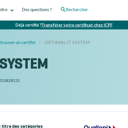
itre
Des questions ?
Rechercher
Déjà certifié ?
Transférer votre certificat chez ICPF
trouver un certifié
OPTIMAL-IT SYSTEM
 SYSTEM
310828131
au titre des catégories