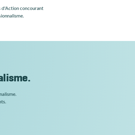
es d'Action concourant
sionnalisme.
alisme.
nnalisme.
nts.