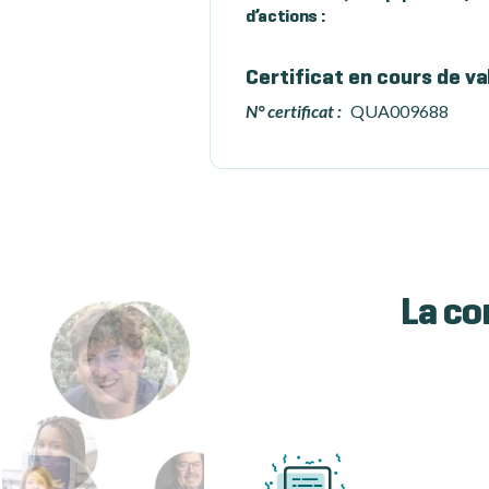
d’actions :
Certificat en cours de va
N° certificat :
QUA009688
La co