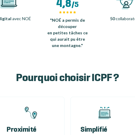
4,8
/5
igital
avec NOÉ
50
collaborat
"NOÉ a permis de
découper
en petites tâches ce
qui aurait pu être
une montagne."
Pourquoi choisir ICPF ?
Proximité
Simplifié