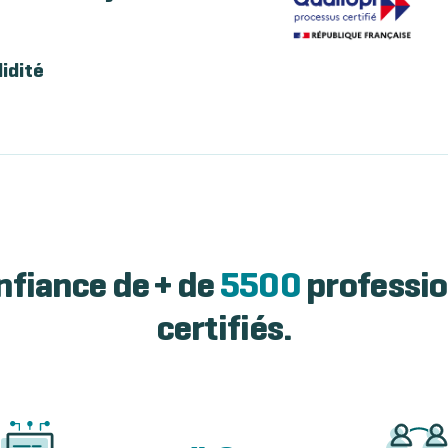
lidité
nfiance de + de
5500
professio
certifiés.