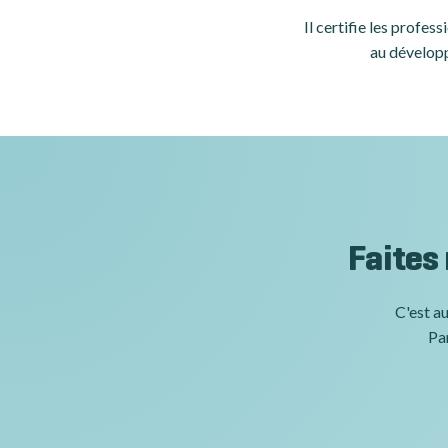
Il certifie les profe
au développ
Faites
C'est au
Par