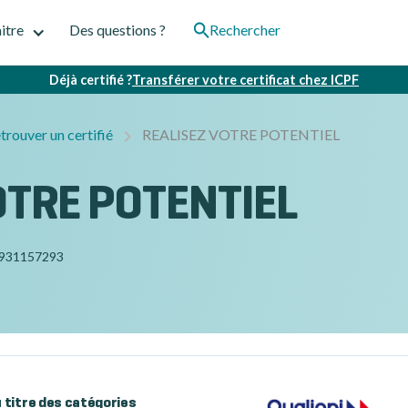
itre
Des questions ?
Rechercher
Déjà certifié ?
Transférer votre certificat chez ICPF
trouver un certifié
REALISEZ VOTRE POTENTIEL
OTRE POTENTIEL
931157293
au titre des catégories