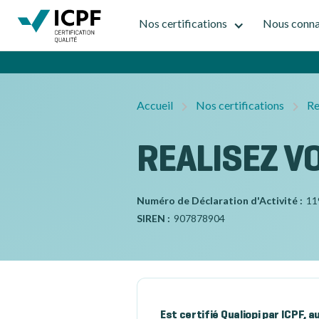
Nos certifications
Nous conna
Accueil
Nos certifications
Re
REALISEZ V
Numéro de Déclaration d'Activité :
11
SIREN :
907878904
Est certifié Qualiopi par ICPF, 