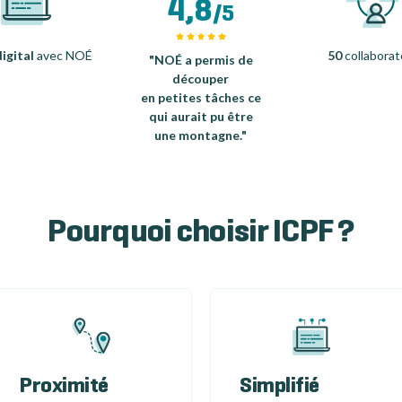
4,8
/5
igital
avec NOÉ
50
collaborat
"NOÉ a permis de
découper
en petites tâches ce
qui aurait pu être
une montagne."
Pourquoi choisir ICPF ?
Proximité
Simplifié