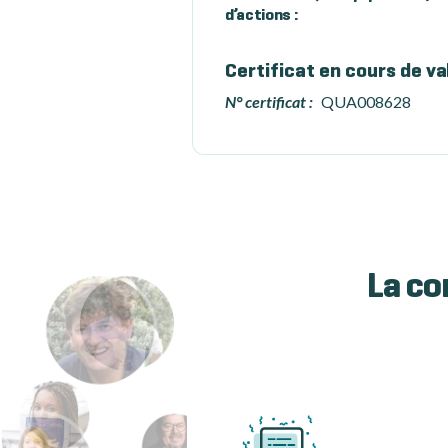
d’actions :
Certificat en cours de va
N° certificat :
QUA008628
La co