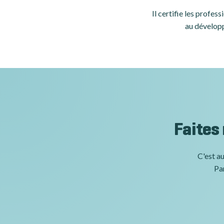
Il certifie les profe
au développ
Faites
C'est au
Par