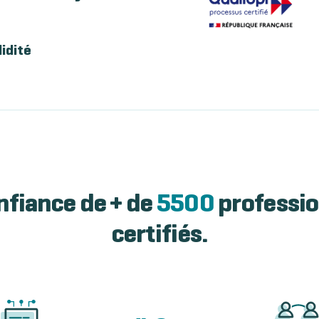
lidité
nfiance de + de
5500
professio
certifiés.