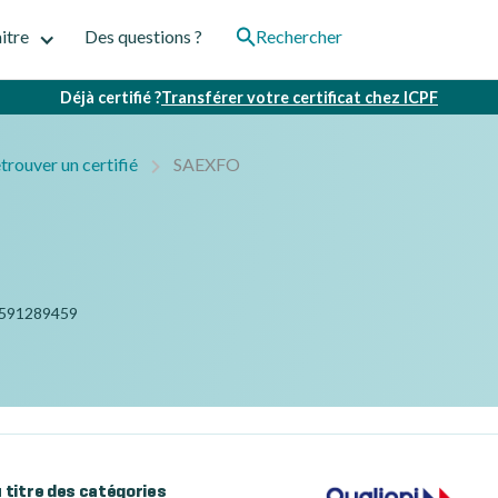
itre
Des questions ?
Rechercher
Déjà certifié ?
Transférer votre certificat chez ICPF
trouver un certifié
SAEXFO
591289459
au titre des catégories