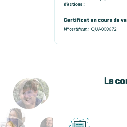
d’actions :
Certificat en cours de va
N° certificat :
QUA008672
La co