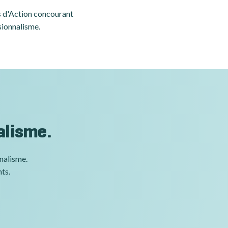
es d'Action concourant
sionnalisme.
alisme.
nnalisme.
nts.