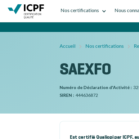
Nos certifications
Nous conna
Accueil
Nos certifications
Re
SAEXFO
Numéro de Déclaration d'Activité :
32
SIREN :
444636872
Est certifié Qualiopi par ICPF, 