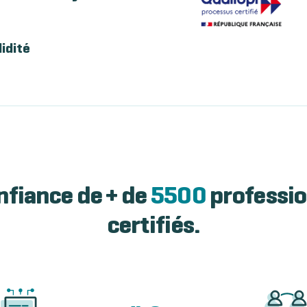
lidité
nfiance de + de
5500
professio
certifiés.