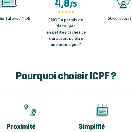
4,8
/5
igital
avec NOÉ
50
collaborat
"NOÉ a permis de
découper
en petites tâches ce
qui aurait pu être
une montagne."
Pourquoi choisir ICPF ?
Proximité
Simplifié