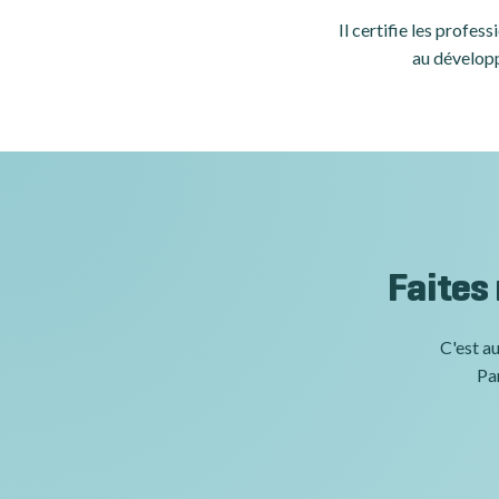
Il certifie les profe
au développ
Faites
C'est au
Par