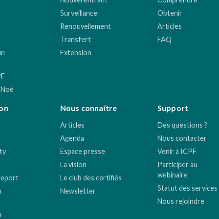
Surveillance
Obtenir
Renouvellement
Articles
Transfert
FAQ
un
Extension
PF
 Noé
on
Nous connaître
Support
Articles
Des questions ?
Agenda
Nous contacter
ty
Espace presse
Venir à ICPF
La vision
Participer au
webinaire
report
Le club des certifiés
Statut des services
n
Newsletter
Nous rejoindre
n