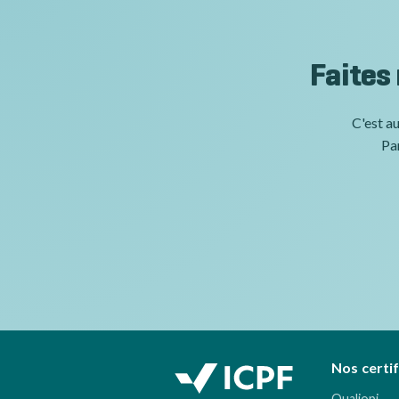
Faites
C'est au
Par
Nos certi
Qualiopi