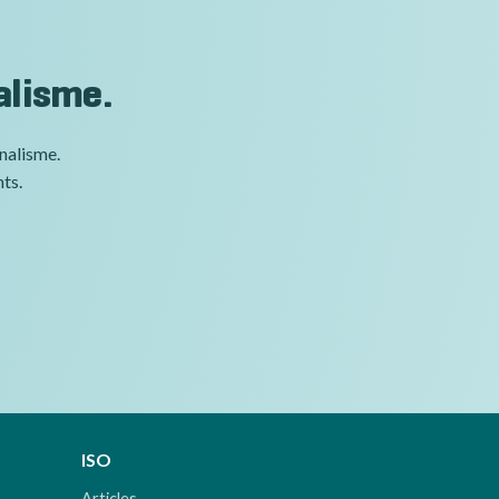
alisme.
nnalisme.
nts.
ISO
Articles