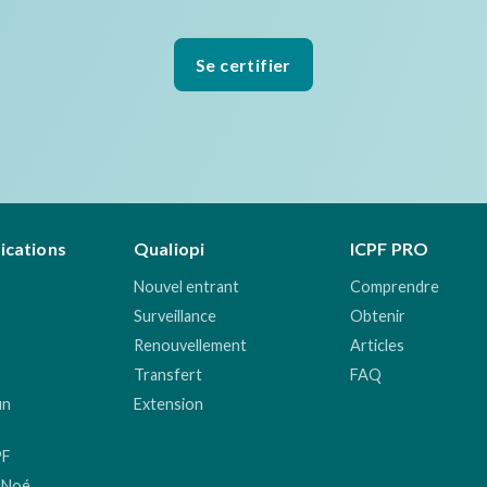
Se certifier
fications
Qualiopi
ICPF PRO
Nouvel entrant
Comprendre
Surveillance
Obtenir
Renouvellement
Articles
Transfert
FAQ
un
Extension
PF
 Noé