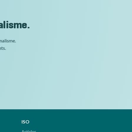
alisme.
nnalisme.
nts.
ISO
Articles