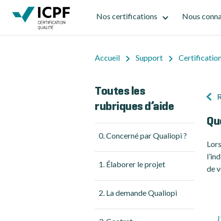
Nos certifications
Nous conna
Accueil
Support
Certificatio
Toutes les
R
rubriques d’aide
Qu
0. Concerné par Qualiopi ?
Lors
l’in
1. Élaborer le projet
de v
2. La demande Qualiopi
J