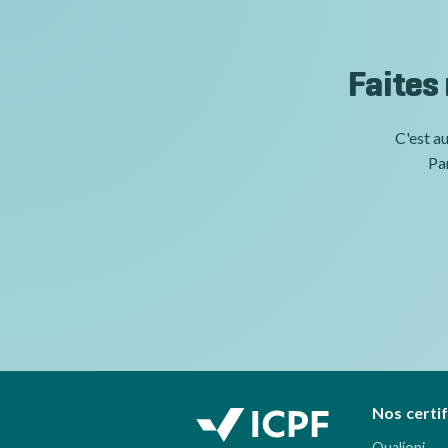
Faites
C'est au
Par
Nos certi
Qualiopi