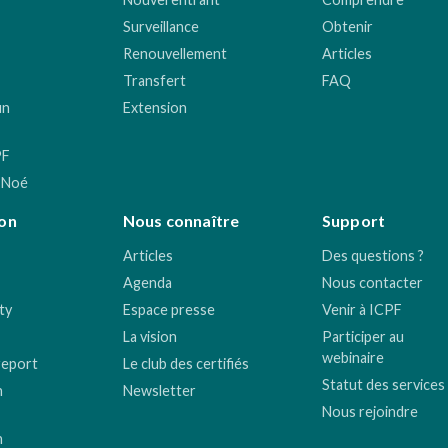
Surveillance
Obtenir
Renouvellement
Articles
Transfert
FAQ
un
Extension
PF
 Noé
on
Nous connaître
Support
Articles
Des questions ?
Agenda
Nous contacter
ty
Espace presse
Venir à ICPF
La vision
Participer au
webinaire
report
Le club des certifiés
Statut des services
n
Newsletter
Nous rejoindre
n