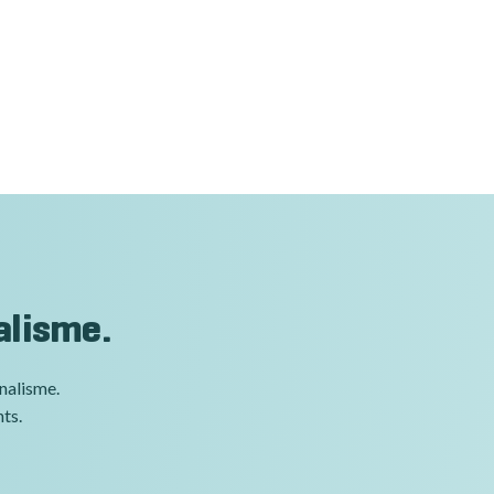
alisme.
nnalisme.
nts.