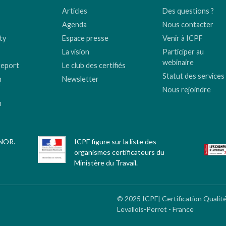
Articles
Des questions ?
Agenda
Nous contacter
ty
Espace presse
Venir à ICPF
La vision
Participer au
webinaire
report
Le club des certifiés
Statut des services
n
Newsletter
Nous rejoindre
n
FNOR.
ICPF figure sur la liste des
organismes certificateurs du
Ministère du Travail.
© 2025 ICPF| Certification Qualit
Levallois-Perret - France