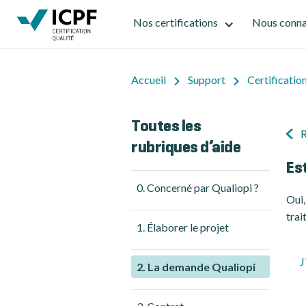
Nos certifications
Nous conna
Accueil
Support
Certificatio
Toutes les
R
rubriques d’aide
Est
0. Concerné par Qualiopi ?
Oui,
trai
1. Élaborer le projet
J
2. La demande Qualiopi