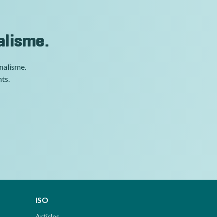
alisme.
nnalisme.
nts.
ISO
Articles