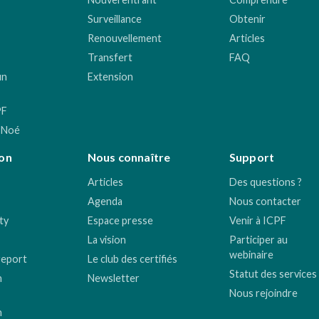
Surveillance
Obtenir
Renouvellement
Articles
Transfert
FAQ
un
Extension
PF
 Noé
on
Nous connaître
Support
Articles
Des questions ?
Agenda
Nous contacter
ty
Espace presse
Venir à ICPF
La vision
Participer au
webinaire
report
Le club des certifiés
Statut des services
n
Newsletter
Nous rejoindre
n