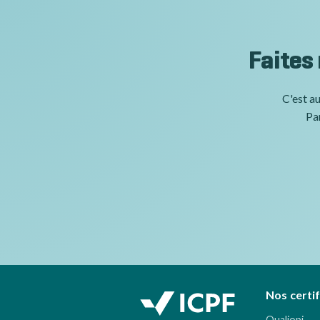
Faites
C'est au
Par
Nos certi
Qualiopi